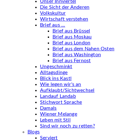
Unser Innviertel
Die Sicht der Anderen
Volkskultur
Wirtschaft verstehen
Brief aus ...
Brief aus Brüssel
Brief aus Moskau
Brief aus London
Brief aus dem Nahen Osten
Brief aus Washington
Brief aus Fernost
Ungeschminkt
Alltagsdinge
Blick ins Kastl
Wie legen wir's an
Aufklaubt/Sichtwechsel
Landauf Landab
Stichwort Sprache
Damals
Wiener Melange
Leben mit Stil
Sind wir noch zu retten?
Blogs
Serviert