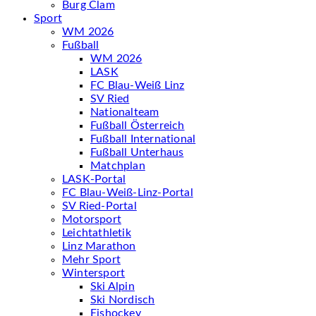
Burg Clam
Sport
WM 2026
Fußball
WM 2026
LASK
FC Blau-Weiß Linz
SV Ried
Nationalteam
Fußball Österreich
Fußball International
Fußball Unterhaus
Matchplan
LASK-Portal
FC Blau-Weiß-Linz-Portal
SV Ried-Portal
Motorsport
Leichtathletik
Linz Marathon
Mehr Sport
Wintersport
Ski Alpin
Ski Nordisch
Eishockey