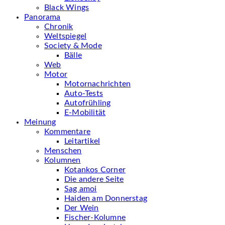
Black Wings
Panorama
Chronik
Weltspiegel
Society & Mode
Bälle
Web
Motor
Motornachrichten
Auto-Tests
Autofrühling
E-Mobilität
Meinung
Kommentare
Leitartikel
Menschen
Kolumnen
Kotankos Corner
Die andere Seite
Sag amoi
Haiden am Donnerstag
Der Wein
Fischer-Kolumne