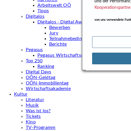
und der Performanc
Arbeitswelt OÖ
Kooperationspartne
Tipps
Digitalos
von uns verwendete Fun
Digitalos - Digital Award
Bewerben
Jury
Teilnahmebedingungen
Berichte
Pegasus
Pegasus Wirtschaftspreis 2026
Top 250
Ranking
Digital Days
OÖN-Geldtag
OÖN-Immobilientag
Wirtschaftsakademie
Kultur
Literatur
Musik
Was ist los?
Tickets
Kino
TV-Programm