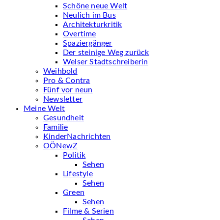
Schöne neue Welt
Neulich im Bus
Architekturkritik
Overtime
Spaziergänger
Der steinige Weg zurück
Welser Stadtschreiberin
Weihbold
Pro & Contra
Fünf vor neun
Newsletter
Meine Welt
Gesundheit
Familie
KinderNachrichten
OÖNewZ
Politik
Sehen
Lifestyle
Sehen
Green
Sehen
Filme & Serien