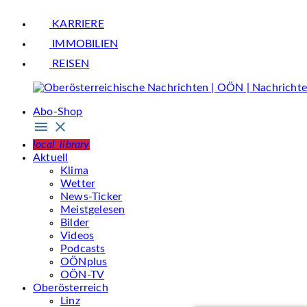
KARRIERE
IMMOBILIEN
REISEN
Abo-Shop
local_library
Aktuell
Klima
Wetter
News-Ticker
Meistgelesen
Bilder
Videos
Podcasts
OÖNplus
OÖN-TV
Oberösterreich
Linz