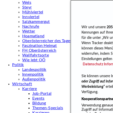
Wels
Steyr
Mühlviertel
Innviertel
Salzkammergut
Nachrufe
Wir und unsere
205
Wetter
Kennungen auf Ihrem
Hoamatland
für die unter „Wir 
Oberösterreicher des Tages
Wenn Tracker deaktiv
Faszination Heimat
können dieses Menü j
FH Oberösterreich
widerrufen, indem S
Wallfahrtsorte
Einstellungen gelte
Wie lebt OÖ
Datenschutz Infor
Politik
Landespolitik
Innenpolitik
Sie können unsere In
Außenpolitik
oder Zugriff auf Inf
Wirtschaft
Werbeleistung“
ertei
Karriere
Verfügung.
Job-Portal
Events
Kooperationspartn
Bildung
Verwendung genauer 
Themen-Specials
Zugriff auf Informa
Karrieren